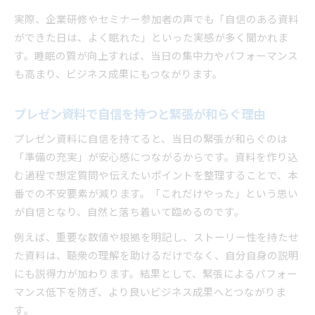
実際、企業研修やセミナー参加者の声でも「自信のある資料
ができた日は、よく眠れた」といった実感が多く聞かれま
す。睡眠の質が向上すれば、当日の集中力やパフォーマンス
も高まり、ビジネス成果にもつながります。
プレゼン資料で自信を持つと緊張が和らぐ理由
プレゼン資料に自信を持てると、当日の緊張が和らぐのは
「準備の充実」が安心感につながるからです。資料を作り込
む過程で想定質問や伝えたいポイントを整理することで、本
番での不安要素が減ります。「これだけやった」という思い
が自信となり、自然と落ち着いて臨めるのです。
例えば、重要な数値や根拠を明記し、ストーリー性を持たせ
た資料は、聴衆の理解を助けるだけでなく、自分自身の説明
にも説得力が加わります。結果として、緊張によるパフォー
マンス低下を防ぎ、より良いビジネス成果へとつながりま
す。