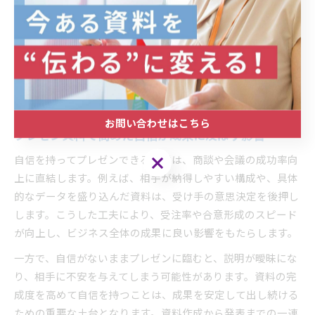
たとえば、資料作成に十分な時間をかけて準備した場合、当
日の失敗リスクが減り、プレゼン後に「うまく伝わった」と
いう達成感を得やすくなります。これがさらなるモチベーシ
ョンとなり、プレゼン力全体の底上げにつながります。成功
体験が積み重なることで、社内外での信頼獲得やキャリアア
ップにも寄与するでしょう。
お問い合わせはこちら
プレゼン資料で高めた自信が成果に及ぼす影響
お問い合わせはこちら
自信を持ってプレゼンできる状態は、商談や会議の成功率向
上に直結します。例えば、相手が納得しやすい構成や、具体
的なデータを盛り込んだ資料は、受け手の意思決定を後押し
します。こうした工夫により、受注率や合意形成のスピード
が向上し、ビジネス全体の成果に良い影響をもたらします。
一方で、自信がないままプレゼンに臨むと、説明が曖昧にな
り、相手に不安を与えてしまう可能性があります。資料の完
成度を高めて自信を持つことは、成果を安定して出し続ける
ための重要な土台となります。資料作成から発表までの一連