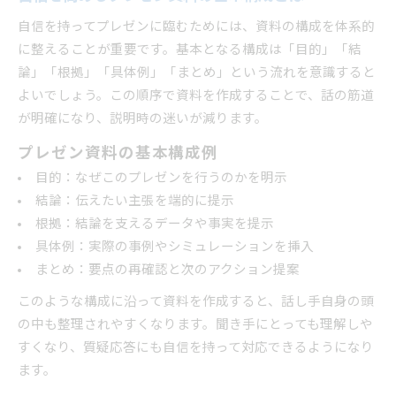
自信あるプレゼン資料が信頼感を高める仕組み
自信を持ってプレゼンに臨むためには、資料の構成を体系的
説得力を支えるプレゼン資料と自信の関係
に整えることが重要です。基本となる構成は「目的」「結
論」「根拠」「具体例」「まとめ」という流れを意識すると
プレゼン資料で自信を示し説得力につなげる方
よいでしょう。この順序で資料を作成することで、話の筋道
法
が明確になり、説明時の迷いが減ります。
資料の質が緊張や睡眠に及ぼす影響とは
プレゼン資料の質が睡眠や緊張に影響する理由
プレゼン資料の基本構成例
自信ある資料が前日の不安を和らげるポイント
目的：なぜこのプレゼンを行うのかを明示
結論：伝えたい主張を端的に提示
プレゼン資料が緊張感を低減する心理的効果
根拠：結論を支えるデータや事実を提示
資料完成度と自信が睡眠の質を向上させる仕組
具体例：実際の事例やシミュレーションを挿入
み
まとめ：要点の再確認と次のアクション提案
プレゼン資料で自信を持つと緊張が和らぐ理由
このような構成に沿って資料を作成すると、話し手自身の頭
の中も整理されやすくなります。聞き手にとっても理解しや
すくなり、質疑応答にも自信を持って対応できるようになり
ます。