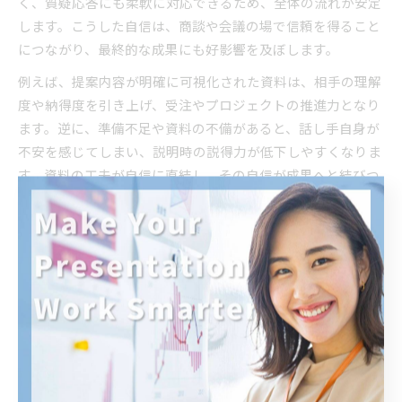
く、質疑応答にも柔軟に対応できるため、全体の流れが安定
します。こうした自信は、商談や会議の場で信頼を得ること
につながり、最終的な成果にも好影響を及ぼします。
例えば、提案内容が明確に可視化された資料は、相手の理解
度や納得度を引き上げ、受注やプロジェクトの推進力となり
ます。逆に、準備不足や資料の不備があると、話し手自身が
不安を感じてしまい、説明時の説得力が低下しやすくなりま
す。資料の工夫が自信に直結し、その自信が成果へと結びつ
く好循環が生まれるのです。
自信を持つことで得られるプレゼンの好循環
プレゼン資料をしっかり作り込むことで得られる自信は、当
日の話し方や態度に表れます。自信を持って話せることで、
聞き手の反応も良くなり、質疑応答やディスカッションが活
性化します。これにより、さらに自信が深まり、次回以降の
プレゼンでも良いサイクルが続くのが特徴です。