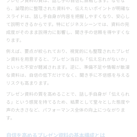
プレゼン資料の質は、話し手の自信に直結します。なぜな
ビジネス成果を高める自信の連鎖
ら、論理的に整理された資料や、伝えたいポイントが明確な
自信あるプレゼン資料が成果へ直結する仕組み
スライドは、話し手自身が内容を把握しやすくなり、安心し
て説明できるからです。特にビジネスシーンでは、資料の完
プレゼン資料が生む自信とビジネス成果の関係
成度がそのまま説得力に影響し、聞き手の信頼を得やすくな
自信を持つことで得られるプレゼンの好循環
ります。
プレゼン資料で高めた自信が成果に及ぼす影響
例えば、要点が絞られており、視覚的にも整理されたプレゼ
自信が連鎖してビジネス成果を引き出す方法
ン資料を用意すると、プレゼン当日も「伝え忘れがないか」
プレゼン資料が当日のパフォーマンスに与える力
といった不安が軽減されます。逆に、準備不足や情報が散漫
プレゼン資料が当日の自信に与える影響とは
な資料は、自信の低下だけでなく、聞き手に不信感を与える
自信を支えるプレゼン資料の役割を再確認
リスクも高まります。
当日の緊張を和らげるプレゼン資料の活用法
プレゼン資料の質を高めることで、話し手自身が「伝えられ
プレゼン資料と自信がパフォーマンスを左右
る」という感覚を持てるため、結果として堂々とした態度や
資料の完成度が当日の自信に直結する理由
声の大きさなど、パフォーマンス全体の向上につながりま
自信あるプレゼンで説得力はどう生まれるか
す。
自信が説得力を生み出すプレゼン資料の工夫
自信を高めるプレゼン資料の基本構成とは
プレゼン資料と自信が説得力を強化する理由