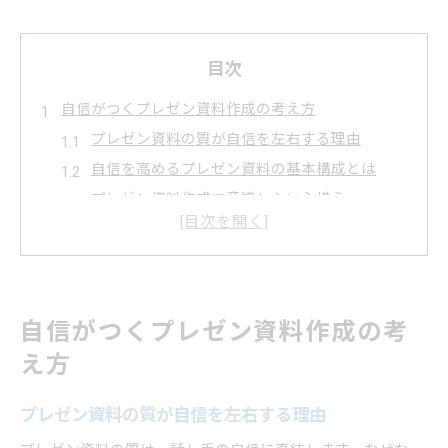
目次
自信がつくプレゼン資料作成の考え方
プレゼン資料の質が自信を左右する理由
自信を高めるプレゼン資料の基本構成とは
プレゼン資料作成で意識したい心構え
自信につながるプレゼン資料の工夫ポイント
プレゼン資料と自信の関係を見直す視点
安心感を生む資料の工夫と心理的効果
プレゼン資料が安心感を与える仕組みとは
自信がつくプレゼン資料作成の考
自信を支える資料の見やすさと構成の工夫
え方
資料の工夫がプレゼン自信に及ぼす心理的効果
安心感を得るためのプレゼン資料作成術
プレゼン資料の質が自信を左右する理由
プレゼン資料で自信と安心を両立させる方法