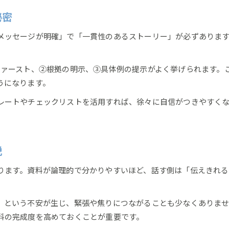
自信を持てるプレゼン資料作りの極意
秘密
メッセージが明確」で「一貫性のあるストーリー」が必ずあります
ファースト、②根拠の明示、③具体例の提示がよく挙げられます。
うになります。
レートやチェックリストを活用すれば、徐々に自信がつきやすく
お問い合わせはこちら
お問い合わせはこちら
説
ります。資料が論理的で分かりやすいほど、話す側は「伝えきれる
」という不安が生じ、緊張や焦りにつながることも少なくありま
料の完成度を高めておくことが重要です。