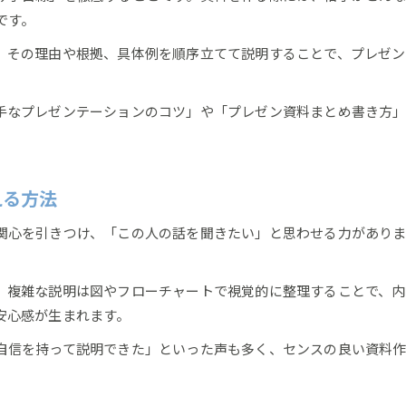
聞きたくなるプレゼン資料に自信を宿す秘訣
です。
自信が伝わるプレゼン資料の作り方とは
、その理由や根拠、具体例を順序立てて説明することで、プレゼン
人を惹きつける自信あふれるプレゼン資料術
プレゼン資料で自信を表現するテクニック
手なプレゼンテーションのコツ」や「プレゼン資料まとめ書き方」
自信が伝わる資料まとめの秘訣を解説
プレゼン資料まとめで自信が伝わる理由
自信の源泉となる資料まとめ方を紹介
える方法
プレゼン資料まとめの自信を高める工夫
関心を引きつけ、「この人の話を聞きたい」と思わせる力があり
人を惹きつける自信のまとめ方とは何か
効果的なプレゼン資料まとめで自信を演出
、複雑な説明は図やフローチャートで視覚的に整理することで、内
上手なプレゼンは資料作成に自信が宿る
安心感が生まれます。
プレゼン資料作成で自信を高める方法紹介
上手なプレゼン資料に宿る自信の共通点
自信を持って説明できた」といった声も多く、センスの良い資料
自信がプレゼン資料に与える好影響とは
資料作成で自信を生むプレゼンの工夫