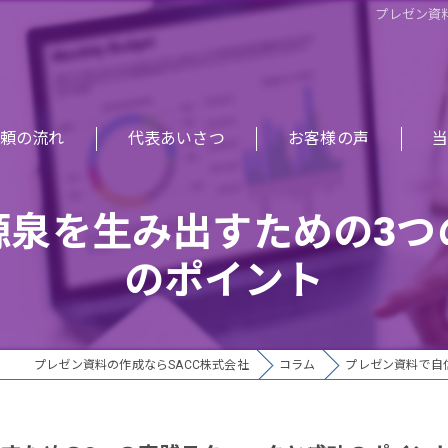
プレゼン資
頼の流れ
代表あいさつ
お客様の声
研
源泉を生み出すための3つ
セ
のポイント
提
企
プレゼン資料の作成ならSACC株式会社
コラム
プレゼン資料で自
デ