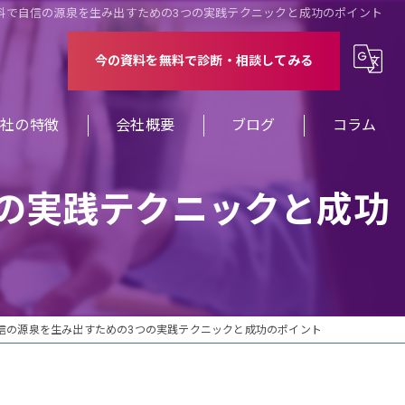
料で自信の源泉を生み出すための3つの実践テクニックと成功のポイント
今の資料を無料で診断・相談してみる
当社の特徴
会社概要
ブログ
コラム
修
の実践テクニックと成功
ミナー
案
業
信の源泉を生み出すための3つの実践テクニックと成功のポイント
ザイン