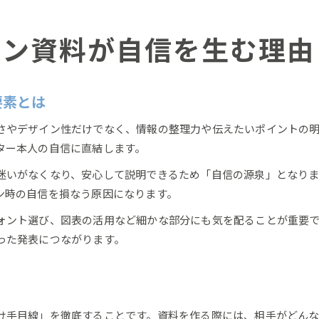
資料作りで自信を持つための準備術
プレゼン資料作成前の自信を築く準備の流れ
ゼン資料が自信を生む理由
自信につながる資料準備のコツとポイント
プレゼン資料の構成力が自信を支える理由
要素とは
上手なプレゼンのための自信の準備術を解説
資料作りで自信を持つ人の特徴と準備法
さやデザイン性だけでなく、情報の整理力や伝えたいポイントの
ター本人の自信に直結します。
効果的なプレゼン資料はどう磨くか
プレゼン資料を磨き自信につなげる方法
迷いがなくなり、安心して説明できるため「自信の源泉」となりま
ン時の自信を損なう原因になります。
効果的なプレゼン資料作成で自信を得るコツ
自信を深めるプレゼン資料の改善ポイント
ォント選び、図表の活用など細かな部分にも気を配ることが重要
人を惹きつける資料の自信の磨き方とは
った発表につながります。
プレゼン資料で自信を高める改善サイクル
聞きたくなるプレゼンの自信の作り方
プレゼン資料で聞き手の自信を引き出す工夫
け手目線」を徹底することです。資料を作る際には、相手がどん