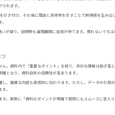
自信を持てるプレゼン資料準備の習慣化
げられます。
自信を強化するプレゼン資料チェックポイント
意識を引き付け、その後に理由と具体例を示すことで納得感を生み出
自己革新へ導く自信育成トレーニング法
す。
プレゼン資料と自信の伸ばし方を徹底解説
迷いが減り、説明時も論理展開に自信が持てます。慣れないうちは
説得力を高める資料設計のヒント集
プレゼン資料で自信を伝える設計ポイント
説得力を持たせる資料構成と自信の関係
コツ
自信ある資料設計でプレゼン力アップ
せん。資料内で「重要なポイント」を絞り、余計な情報は削ぎ落と
伝わるプレゼン資料設計のコツと自信形成法
明確となり、資料自体の信頼性が高まります。
自己革新に役立つ説得力ある資料設計法
増し、複雑な内容も直感的に伝わります。ただし、データの引用元
新しい自分に出会う実践的な資料術
ます。
プレゼン資料で自信を獲得する実践術
自己革新を促すプレゼン資料作成のポイント
ます。実際に「資料のポイントが明確で質問にもスムーズに答え
自信につながる資料作りのアウトプット法
プレゼン資料を通じて新たな自分を発見