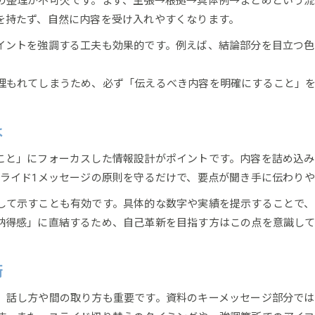
の整理が不可欠です。まず、主張→根拠→具体例→まとめという流
を持たず、自然に内容を受け入れやすくなります。
イントを強調する工夫も効果的です。例えば、結論部分を目立つ色
埋もれてしまうため、必ず「伝えるべき内容を明確にすること」
は
こと」にフォーカスした情報設計がポイントです。内容を詰め込み
スライド1メッセージの原則を守るだけで、要点が聞き手に伝わり
して示すことも有効です。具体的な数字や実績を提示することで
納得感」に直結するため、自己革新を目指す方はこの点を意識して
術
、話し方や間の取り方も重要です。資料のキーメッセージ部分では