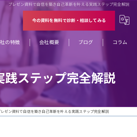
プレゼン資料で自信を築き自己革新を叶える実践ステップ完全解説
今の資料を無料で診断・相談してみる
当社の特徴
会社概要
ブログ
コラム
修
実践ステップ完全解説
ミナー
案
業
プレゼン資料で自信を築き自己革新を叶える実践ステップ完全解説
ザイン