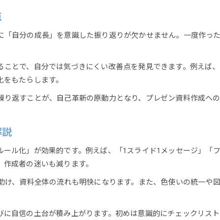
自信と成長を実感できる資料術の実践例
点
に「自分の成長」を意識した振り返りが欠かせません。一度作っ
ることで、自分では気づきにくい改善点を発見できます。例えば
化をもたらします。
繰り返すことが、自己革新の原動力となり、プレゼン資料作成へ
解説
お問い合わせはこちら
お問い合わせはこちら
ルール化」が効果的です。例えば、「1スライド1メッセージ」「
、作成者の迷いも減ります。
を助け、資料全体の流れも明快になります。また、色使いの統一や
びに自信の土台が積み上がります。初めは意識的にチェックリス