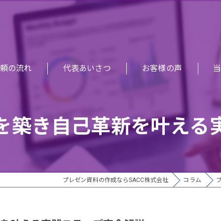
頼の流れ
代表あいさつ
お客様の声
研
を築き自己革新を叶える
セ
提
企
プレゼン資料の作成ならSACC株式会社
コラム
デ