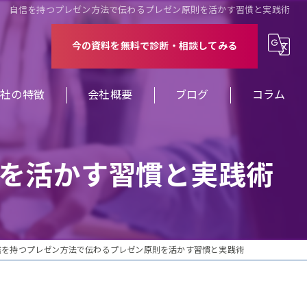
自信を持つプレゼン方法で伝わるプレゼン原則を活かす習慣と実践術
今の資料を無料で診断・相談してみる
当社の特徴
会社概要
ブログ
コラム
修
を活かす習慣と実践術
ミナー
案
業
信を持つプレゼン方法で伝わるプレゼン原則を活かす習慣と実践術
ザイン