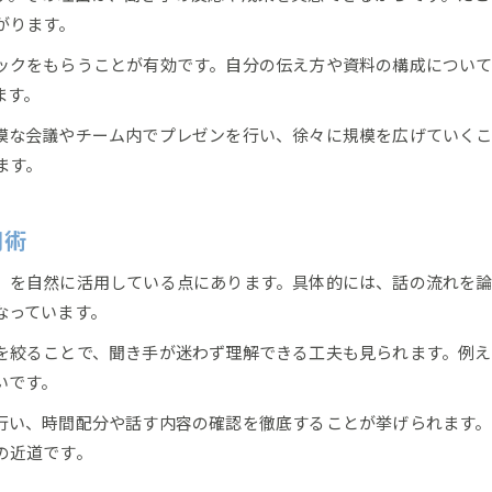
プレゼンの表現力強化に効く原則の活用術
がります。
プレゼン原則で印象深い言葉選びを意識する
ックをもらうことが有効です。自分の伝え方や資料の構成につい
心を動かす表現とプレゼン原則の実践効果
ます。
プレゼン原則と話す内容の深い関係性を探る
模な会議やチーム内でプレゼンを行い、徐々に規模を広げていくこ
自信を持つための日常トレーニング術
ます。
プレゼン原則を使った日常の自信強化法
伝わるプレゼン実現へ向けた習慣化トレーニング
用術
プレゼン自信アップに効果的な実践例紹介
」を自然に活用している点にあります。具体的には、話の流れを
原則に基づく毎日の簡単トレーニング方法
なっています。
プレゼン原則を日常に取り入れる工夫とは
絞ることで、聞き手が迷わず理解できる工夫も見られます。例えば
人を惹きつける伝え方のコツに迫る
いです。
プレゼン原則で人を惹きつける伝え方を学ぶ
伝わるプレゼンに欠かせない印象付けの方法
行い、時間配分や話す内容の確認を徹底することが挙げられます
の近道です。
プレゼン原則と話す内容の工夫ポイント
惹きつける伝え方を磨くための原則実践術