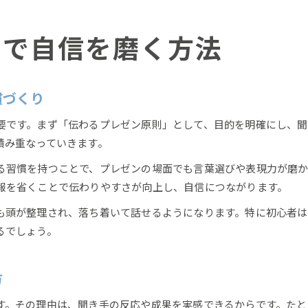
聴衆を惹きつける話し方のポイント
プレゼンで聴衆を惹きつける伝え方のコツ
則で自信を磨く方法
伝わる話し方と原則で印象に残すプレゼン
プレゼン原則が活きる魅力的な話術の秘密
慣づくり
問いかけスライド活用と伝わる話し方実践
プレゼン原則と心得で聴衆の心を動かす方法
要です。まず「伝わるプレゼン原則」として、目的を明確にし、
積み重なっていきます。
緊張を力に変えるプレゼンの習慣
プレゼン前の緊張を原則で味方にする方法
る習慣を持つことで、プレゼンの場面でも言葉選びや表現力が磨
報を省くことで伝わりやすさが向上し、自信につながります。
伝わるプレゼンで緊張を自信に変える秘訣
プレゼン原則が導く緊張克服の実践習慣
も頭が整理され、落ち着いて話せるようになります。特に初心者は
自信を持つための緊張対策と原則の応用
るでしょう。
プレゼンの心得で緊張を成功体験へ繋げる
プレゼンで心を動かす表現力の極意
方
伝わるプレゼン原則で表現力を養う方法
す。その理由は、聞き手の反応や成果を実感できるからです。たと