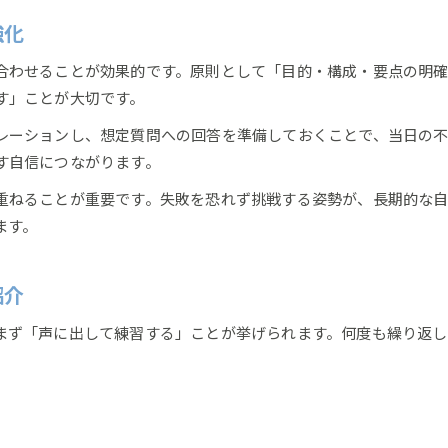
プレゼン原則が生きる共感を呼ぶ伝え方
強化
合わせることが効果的です。原則として「目的・構成・要点の明
す」ことが大切です。
レーションし、想定質問への回答を準備しておくことで、当日の不
す自信につながります。
重ねることが重要です。失敗を恐れず挑戦する姿勢が、長期的な
ます。
お問い合わせはこちら
お問い合わせはこちら
紹介
まず「声に出して練習する」ことが挙げられます。何度も繰り返し