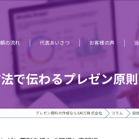
頼の流れ
代表あいさつ
お客様の声
研
方法で伝わるプレゼン原則
セ
提
企
プレゼン資料の作成ならSACC株式会社
コラム
自
デ