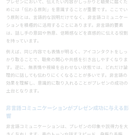
関係
プレゼンにおいて、伝えたい内容がしっかりと聴衆に届くた
めには「伝わる原則」を意識することが重要です。ここでい
伝わる原則を踏まえた非言語の活用ポイント
う原則とは、言語的な説明だけでなく、非言語コミュニケー
非言語的コミュニケーションで印象を強める方
ションを積極的に活用することにあります。非言語的要素
法
は、話し手の意図や熱意、信頼感などを直感的に伝える役割
プレゼン心理学が示す伝わる非言語の使い方
を持っています。
例を交えたプレゼン非言語コミュニケーション
例えば、同じ内容でも表情が明るく、アイコンタクトをしっ
解説
かり取ることで、聴衆の関心や共感を引き出しやすくなりま
非言語要素が変えるプレゼンの印象と伝達力
す。逆に、無表情や視線を合わせない状態では、どれだけ論
プレゼンの伝達力を高める非言語要素の活用法
理的に話しても伝わりにくくなることが多いです。非言語の
印象を左右する伝わる原則と非言語の役割
効果を理解し、意識的に取り入れることがプレゼンの成功の
非言語コミュニケーションの例とその効果を解
土台となります。
説
伝わるプレゼンを実現する非言語的な工夫とは
非言語コミュニケーションがプレゼン成功に与える影
響
非言語コミュニケーションの重要性を心理学的
に考察
非言語コミュニケーションは、プレゼンの印象や説得力を大
伝わる原則を押さえたプレゼンの実践ポイント
きく左右します。声のトーンや話すスピード、身振り手振