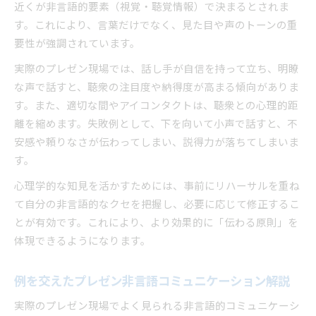
近くが非言語的要素（視覚・聴覚情報）で決まるとされま
す。これにより、言葉だけでなく、見た目や声のトーンの重
要性が強調されています。
実際のプレゼン現場では、話し手が自信を持って立ち、明瞭
な声で話すと、聴衆の注目度や納得度が高まる傾向がありま
す。また、適切な間やアイコンタクトは、聴衆との心理的距
離を縮めます。失敗例として、下を向いて小声で話すと、不
安感や頼りなさが伝わってしまい、説得力が落ちてしまいま
す。
心理学的な知見を活かすためには、事前にリハーサルを重ね
て自分の非言語的なクセを把握し、必要に応じて修正するこ
とが有効です。これにより、より効果的に「伝わる原則」を
体現できるようになります。
例を交えたプレゼン非言語コミュニケーション解説
実際のプレゼン現場でよく見られる非言語的コミュニケーシ