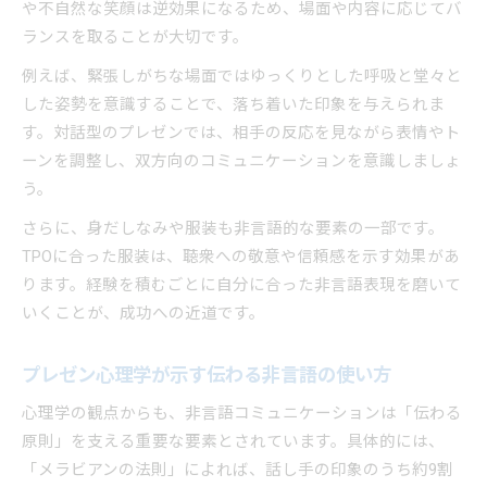
や不自然な笑顔は逆効果になるため、場面や内容に応じてバ
ランスを取ることが大切です。
例えば、緊張しがちな場面ではゆっくりとした呼吸と堂々と
した姿勢を意識することで、落ち着いた印象を与えられま
す。対話型のプレゼンでは、相手の反応を見ながら表情やト
ーンを調整し、双方向のコミュニケーションを意識しましょ
う。
さらに、身だしなみや服装も非言語的な要素の一部です。
TPOに合った服装は、聴衆への敬意や信頼感を示す効果があ
ります。経験を積むごとに自分に合った非言語表現を磨いて
いくことが、成功への近道です。
プレゼン心理学が示す伝わる非言語の使い方
心理学の観点からも、非言語コミュニケーションは「伝わる
原則」を支える重要な要素とされています。具体的には、
「メラビアンの法則」によれば、話し手の印象のうち約9割