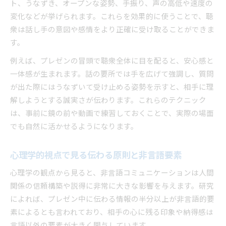
ト、うなずき、オープンな姿勢、手振り、声の高低や速度の
変化などが挙げられます。これらを効果的に使うことで、聴
衆は話し手の意図や感情をより正確に受け取ることができま
す。
例えば、プレゼンの冒頭で聴衆全体に目を配ると、安心感と
一体感が生まれます。話の要所では手を広げて強調し、質問
が出た際にはうなずいて受け止める姿勢を示すと、相手に理
解しようとする誠実さが伝わります。これらのテクニック
は、事前に鏡の前や動画で練習しておくことで、実際の場面
でも自然に活かせるようになります。
心理学的視点で見る伝わる原則と非言語要素
心理学の観点から見ると、非言語コミュニケーションは人間
関係の信頼構築や説得に非常に大きな影響を与えます。研究
によれば、プレゼン中に伝わる情報の半分以上が非言語的要
素によるとも言われており、相手の心に残る印象や納得感は
言語以外の要素が大きく関与しています。