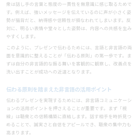
衆は話し手の言葉と態度の一貫性を無意識に感じ取るためで
す。例えば、強いメッセージを伝えているのに声が小さく姿
勢が猫背だと、納得感や信頼性が損なわれてしまいます。反
対に、明るい表情や堂々とした姿勢は、内容への共感を生み
やすくします。
このように、プレゼンで伝わるためには、言語と非言語の両
面を意識的に整えることが「伝わる原則」の第一歩です。ま
ずは自分の非言語的な振る舞いを客観的に観察し、改善点を
洗い出すことが成功への近道となります。
伝わる原則を踏まえた非言語の活用ポイント
伝わるプレゼンを実現するためには、非言語コミュニケーシ
ョンの活用ポイントを押さえることが重要です。まず「視
線」は聴衆との信頼構築に直結します。話す相手を時折見つ
めることで、誠実さと自信をアピールでき、聴衆の集中力も
高まります。