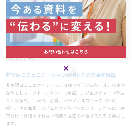
明るい表情や堂々とした姿勢は、説得力や信頼感を高める効
果があります。また、緊張している場合でも、ゆっくりとし
た動作や深呼吸を意識することで落ち着いた印象を与えられ
ます。
非言語的な要素に気を配ることで、聴衆の信頼を得やすくな
り、内容がより強く記憶に残ります。成功しているプレゼン
ターは、言葉以外の要素にも細心の注意を払っている点が共
お問い合わせはこちら
通しています。
お問い合わせはこちら
非言語コミュニケーションの例とその効果を解説
非言語コミュニケーションには様々な形があります。代表的
な例として、アイコンタクト（視線）、ジェスチャー（手振
り・身振り）、表情、姿勢、パーソナルスペース（距離
感）、声の抑揚・リズムなどが挙げられます。これらは、言
葉だけでは伝えきれない感情や意図を補強する役割を果たし
ます。