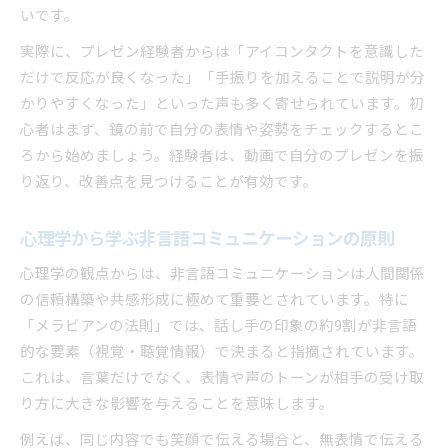
プレゼンにおける非言語コミュニケーションの
いです。
実践例
実際に、プレゼン経験者からは「アイコンタクトを意識した
表情やジェスチャーから学ぶ伝える力の強化法
だけで反応が良くなった」「手振りを加えることで説明が分
プレゼンで伝わる表情とジェスチャーの活用法
かりやすくなった」といった声も多く寄せられています。初
非言語コミュニケーションによる伝える力の強
心者はまず、鏡の前で自分の表情や姿勢をチェックするとこ
化術
ろから始めましょう。経験者は、動画で自分のプレゼンを振
伝わる原則を支える表情・身振りのポイント
り返り、改善点を見つけることが有効です。
非言語的コミュニケーション例と実践テクニッ
ク
心理学から学ぶ非言語コミュニケーションの原則
心理学に基づく効果的な非言語要素の使い方
心理学の観点からは、非言語コミュニケーションは人間関係
の信頼構築や共感形成に極めて重要とされています。特に
「メラビアンの法則」では、話し手の印象の約9割が非言語
的な要素（視覚・聴覚情報）で決まると指摘されています。
これは、言葉だけでなく、表情や声のトーンが相手の受け取
り方に大きな影響を与えることを意味します。
例えば、同じ内容でも笑顔で伝える場合と、無表情で伝える