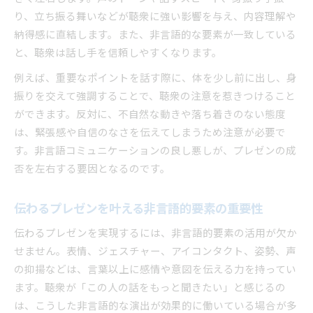
非言語を意識したプレゼン伝達の基本ポイント
り、立ち振る舞いなどが聴衆に強い影響を与え、内容理解や
納得感に直結します。また、非言語的な要素が一致している
プレゼンで伝わる原則を活かす非言語コミュニ
と、聴衆は話し手を信頼しやすくなります。
ケーション術
伝わる原則がプレゼン成功に導く理由と実践法
例えば、重要なポイントを話す際に、体を少し前に出し、身
非言語コミュニケーション例を活かした実践テ
振りを交えて強調することで、聴衆の注意を惹きつけること
クニック
ができます。反対に、不自然な動きや落ち着きのない態度
は、緊張感や自信のなさを伝えてしまうため注意が必要で
心理学的視点で見る伝わる原則と非言語要素
す。非言語コミュニケーションの良し悪しが、プレゼンの成
プレゼンに効く非言語的な工夫とその効果とは
否を左右する要因となるのです。
プレゼンで伝わる非言語的工夫の具体例と効果
非言語コミュニケーションがプレゼンに及ぼす
伝わるプレゼンを叶える非言語的要素の重要性
影響
伝わるプレゼンを実現するには、非言語的要素の活用が欠か
伝わる原則を意識した非言語的アプローチの重
せません。表情、ジェスチャー、アイコンタクト、姿勢、声
要性
の抑揚などは、言葉以上に感情や意図を伝える力を持ってい
非言語的コミュニケーションの活用で印象アッ
ます。聴衆が「この人の話をもっと聞きたい」と感じるの
プ
は、こうした非言語的な演出が効果的に働いている場合が多