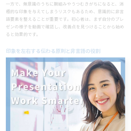
一方で、無意識のうちに腕組みやうつむきがちになると、消
極的な印象を与えてしまうリスクもあるため、意識的に非言
語要素を整えることが重要です。初心者は、まず自分のプレ
ゼンの様子を動画で確認し、改善点を見つけることから始め
ると効果的です。
印象を左右する伝わる原則と非言語の役割
プレゼンで「伝わる」ためには、言語情報と非言語情報のバ
ランスが大切です。非言語コミュニケーションには、「メラ
ビアンの法則」に代表されるように、話し手の印象やメッセ
ージの受け取り方に大きな影響を与えるという原則がありま
す。具体的には、言葉の内容よりも、声のトーンや表情、ジ
ェスチャーといった非言語的要素の方が、聴衆の印象形成に
占める割合が高いと言われています。
このため、プレゼンでは論理的な説明や資料作成だけでな
く、非言語の表現力も同時に磨くことが重要です。例えば、