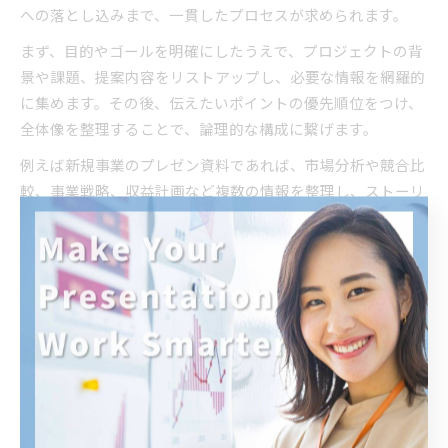
への落とし込みまで、一貫したプロセスが求められます。
まず、目的やゴールを明確にしたうえで、プロジェクトの背
景や課題、提案内容をリストアップし、必要な情報を網羅的
に集めます。その後、伝えたいポイントの優先順位をつけ、
全体像を整理することで、論理的な構成に繋げます。
例えば新規事業のプレゼン資料であれば、市場分析や競合比
較、事業戦略、収益計画など複数の情報を整理し、ストーリ
ー性をもたせて展開することが成功の鍵となります。情報整
理の流れを押さえることで、説得力のあるプレゼン資料作成
が可能になります。
社内プレゼン資料づくりで意識すべき整理術
社内プレゼン資料では、限られた時間でポイントを明確に伝
えるための整理術が不可欠です。最初に主張したい結論を明
確にし、そこに至る根拠やデータを簡潔にまとめることが重
要です。