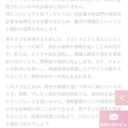
理されていなければ相手に伝わりません。
特にプロジェクト型プレゼンでは、経営層や各部門の意思決
定者を納得させる必要があるため、要点の明確化とレイアウ
ト設計が成果を左右します。
見やすさを実現するためには、スライドごとに伝えたいメッ
セージを一つに絞り、余計な装飾や情報を省くことが大切で
す。例えば、グラフや図を活用し、複雑な数値や流れを直感
的に示すことで、理解度が格段に向上します。また、フォン
トや色使いを統一し、視線誘導を意識したデザインを取り入
れることで、資料全体の一体感も生まれます。
このような工夫は、研修や実践を通じて徐々に身につくもの
です。実際、プレゼン資料作成の研修では、具体的な資料例
やテンプレートを用いながら、情報整理のコツや視覚的な見
せ方を体験的に学ぶことができます。見やすさの極意を意識
することで、提案の説得力が高まり、プロジェクトの推進力
も強化されるでしょう。
お問い合わせ