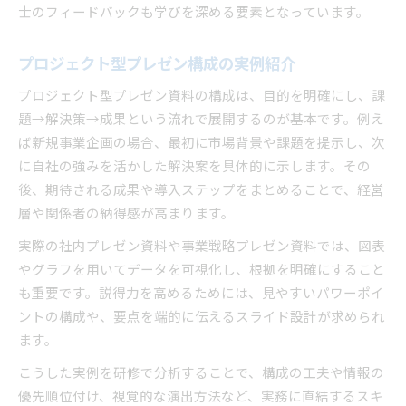
士のフィードバックも学びを深める要素となっています。
プロジェクト型プレゼン構成の実例紹介
プロジェクト型プレゼン資料の構成は、目的を明確にし、課
題→解決策→成果という流れで展開するのが基本です。例え
ば新規事業企画の場合、最初に市場背景や課題を提示し、次
に自社の強みを活かした解決案を具体的に示します。その
後、期待される成果や導入ステップをまとめることで、経営
層や関係者の納得感が高まります。
実際の社内プレゼン資料や事業戦略プレゼン資料では、図表
やグラフを用いてデータを可視化し、根拠を明確にすること
も重要です。説得力を高めるためには、見やすいパワーポイ
ントの構成や、要点を端的に伝えるスライド設計が求められ
ます。
こうした実例を研修で分析することで、構成の工夫や情報の
優先順位付け、視覚的な演出方法など、実務に直結するスキ