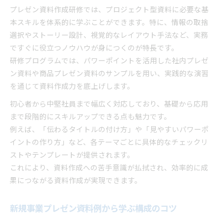
研修で学べる短時間作成のプロジェクト術
プレゼン資料作成研修では、プロジェクト型資料に必要な基
本スキルを体系的に学ぶことができます。特に、情報の取捨
社内プレゼン資料テンプレート時短活用法
選択やストーリー設計、視覚的なレイアウト手法など、実務
パワポで作る見やすい資料のコツを伝授
ですぐに役立つノウハウが身につくのが特長です。
プレゼン資料作成研修がもたらす効率化効果
研修プログラムでは、パワーポイントを活用した社内プレゼ
見やすいプレゼン資料を作るポイント集
ン資料や商品プレゼン資料のサンプルを用い、実践的な演習
プレゼン資料作成で意識したい見やすさの極意
を通じて資料作成力を底上げします。
パワーポイント資料を分かりやすく仕上げる技
初心者から中堅社員まで幅広く対応しており、基礎から応用
プロジェクト型資料に求められる視覚的工夫
まで段階的にスキルアップできる点も魅力です。
社内プレゼン資料例に学ぶ見やすいデザイン
例えば、「伝わるタイトルの付け方」や「見やすいパワーポ
研修で体得できる資料作成の見やすさ改善策
イントの作り方」など、各テーマごとに具体的なチェックリ
ストやテンプレートが提供されます。
これにより、資料作成への苦手意識が払拭され、効率的に成
果につながる資料作成が実現できます。
新規事業プレゼン資料例から学ぶ構成のコツ