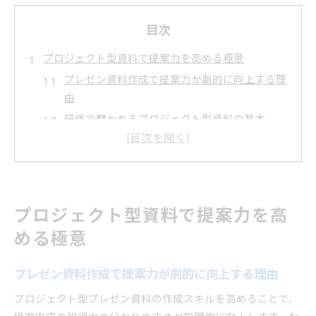
目次
プロジェクト型資料で提案力を高める極意
プレゼン資料作成で提案力が劇的に向上する理
由
研修で磨かれるプロジェクト型資料の基本
新規事業プレゼン資料例から学ぶ構成のコツ
説得力ある資料作成へ導く情報整理術
社内プレゼン資料テンプレート活用法の実践
プレゼン資料作成研修で磨く実践スキル
プロジェクト型資料で提案力を高
研修で身につくプレゼン資料作成力とは
める極意
プロジェクト型プレゼン構成の実例紹介
パワーポイントを使った社内資料作成術
プレゼン資料作成で提案力が劇的に向上する理由
プレゼン資料作成研修で学ぶ情報整理法
プロジェクト型プレゼン資料の作成スキルを高めることで、
テンプレートを活用した効率的な資料作成