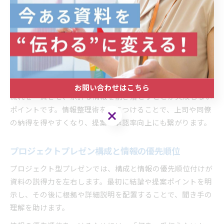
特にパワーポイントを使う場合、1スライド1メッセージを意
識し、複雑な内容は図表や箇条書きで整理することで、視覚
的な理解が促進されます。社内でよく使われるテンプレート
やサンプルを参考にすると、全体の統一感も生まれやすくな
ります。
例えば、社内会議での報告資料では、現状・課題・解決策の
お問い合わせはこちら
流れを一貫させ、余計な情報を削ぎ落とすことが失敗しない
ポイントです。情報整理術を身につけることで、上司や同僚
お問い合わせはこちら
の納得を得やすくなり、提案の承認率向上にも繋がります。
プロジェクトプレゼン構成と情報の優先順位
プロジェクト型プレゼンでは、構成と情報の優先順位付けが
資料の説得力を左右します。最初に結論や提案ポイントを明
示し、その後に根拠や詳細説明を配置することで、聞き手の
理解を助けます。