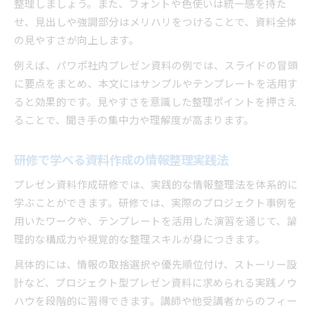
整理しましょう。また、フォントや色使いは統一感を持た
せ、見出しや強調部分はメリハリをつけることで、資料全体
の見やすさが向上します。
例えば、パワポ社内プレゼン資料の例では、スライドの冒頭
に要点をまとめ、本文にはサンプルやテンプレートを活用す
ると効果的です。見やすさを意識した整理ポイントを押さえ
ることで、聞き手の集中力や理解度が高まります。
研修で学べる資料作成の情報整理実践法
プレゼン資料作成研修では、実践的な情報整理法を体系的に
学ぶことができます。研修では、実際のプロジェクト事例を
用いたワークや、テンプレートを活用した演習を通じて、論
理的な構成力や視覚的な整理スキルが身につきます。
具体的には、情報の取捨選択や優先順位付け、ストーリー設
計など、プロジェクト型プレゼン資料に求められる実践ノウ
ハウを段階的に習得できます。講師や他受講者からのフィー