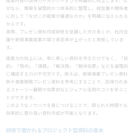
提案内容の説得力や分かりやすさが飛躍的に向上します。な
情報整理が鍵となるプロジェクト型資料
ぜなら、情報を論理的かつ体系的に整理し、経営層や関係者
プレゼン資料作成に不可欠な情報整理の流れ
に対して「なぜこの提案が最適なのか」を明確に伝えられる
からです。
社内プレゼン資料づくりで意識すべき整理術
実際、プレゼン資料作成研修を受講した方の多くが、社内会
プロジェクトプレゼン構成と情報の優先順位
議や新規事業提案の場で承認率が上がったと実感していま
見やすいパワーポイント資料の整理ポイント
す。
研修で学べる資料作成の情報整理実践法
提案力の向上には、単に美しい資料を作るだけでなく、「目
説得力を生む構成の工夫と資料作成法
的」「現状」「課題」「解決策」「期待効果」などを論理的
プレゼン資料作成で差がつく構成の工夫ポイン
に構成する力が不可欠です。例えば、新規事業プレゼン資料
ト
例や事業戦略プレゼン資料を参考にすることで、説得力のあ
プロジェクト型プレゼンの説得力を高める方法
るストーリー展開や効果的なビジュアル活用のコツを学ぶこ
社内プレゼン資料構成の最適な組み立て方
とができます。
事業戦略プレゼン資料の実践的な作成術
このようなノウハウを身につけることで、限られた時間でも
効率的に質の高い資料作成が可能となります。
研修で理解する資料構成の型と応用
短時間で成果を出す資料作成のヒント
研修で磨かれるプロジェクト型資料の基本
効率的なプレゼン資料作成を叶える時短テク