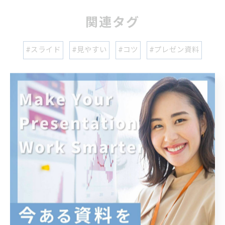
関連タグ
#スライド
#見やすい
#コツ
#プレゼン資料
カテゴリー
CATEGORIES
全てのカテゴリー
研修
セミナー
提案
企業
デザイン