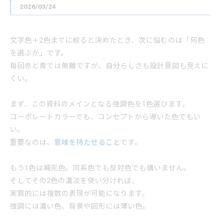
2026/03/24
文字色＋2色までに絞ると決めたとき、次に悩むのは「何色
を選ぶか」です。
毎回赤と青では無難ですが、自分らしさも設計意図も見えに
くい。
まず、この資料のメインとなる強調色を1色選びます。
コーポレートカラーでも、コンセプトから導いた色でもい
い。
重要なのは、
意味を持たせること
です。
もう1色は補完色。同系色でも反対色でも構いません。
そしてその2色の濃淡を使い分ければ、
実質的には複数の表現が可能になります。
強調には濃い色、背景や図形には薄い色。