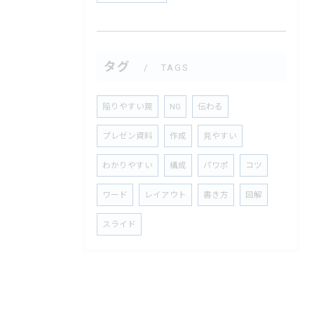
タグ
TAGS
陥りやすい罠
NG
伝わる
プレゼン資料
作成
見やすい
わかりやすい
構成
パワポ
コツ
ワード
レイアウト
書き方
図解
スライド