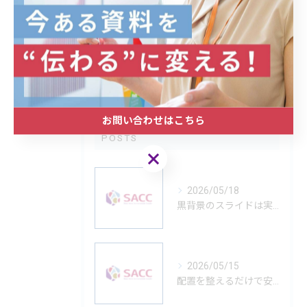
提案
企業
デザイン
最近の投稿
RECENT
お問い合わせはこちら
POSTS
お問い合わせはこちら
2026/05/18
黒背景のスライドは実は難しい
2026/05/15
配置を整えるだけで安心できる