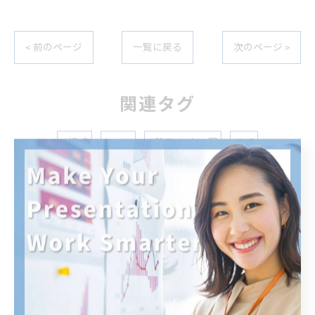
< 前のページ
一覧に戻る
次のページ >
関連タグ
#構成
#コツ
#陥りやすい罠
#NG
カテゴリー
CATEGORIES
全てのカテゴリー
研修
セミナー