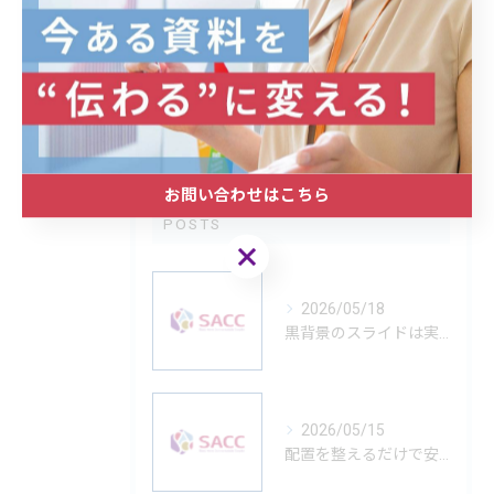
提案
企業
デザイン
最近の投稿
RECENT
お問い合わせはこちら
POSTS
お問い合わせはこちら
2026/05/18
黒背景のスライドは実は難しい
2026/05/15
配置を整えるだけで安心できる